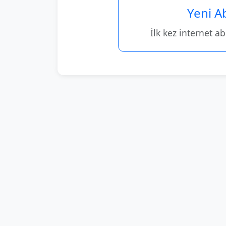
Yeni A
İlk kez internet a