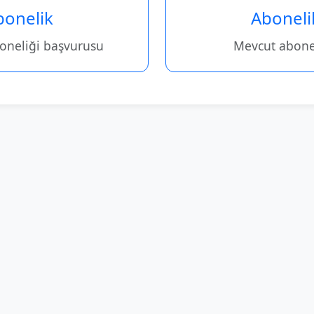
bonelik
Aboneli
boneliği başvurusu
Mevcut abonel