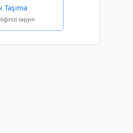
k Taşıma
iğinizi taşıyın