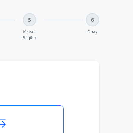
5
6
Kişisel
Onay
Bilgiler